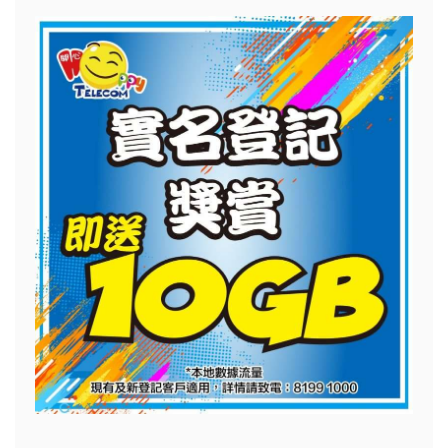
關
鍵
字: