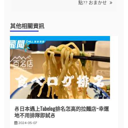
點?? おまかせ
覽
其他相關資訊
🍜日本遇上Tabelog排名怎高的拉麵店~幸運
地不用排隊即試🍜
2024-05-07