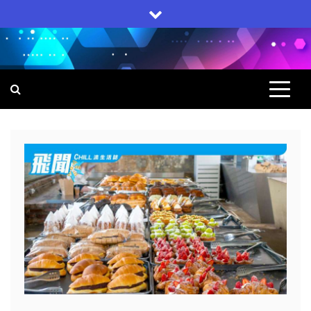
Skip
to
content
飛聞
集科技, 生活, 電子產品一身的網上雜誌