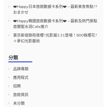
❤️Happy日本旅遊數據卡系列❤️ – 最新美食焦點??
おまかせ
❤️Happy韓國旅遊數據卡系列❤️ – 最新及熱門景點
首爾聖水洞Cafe推介
東京新宿御苑夜櫻?光影展3.31登場！900株櫻花?
＋夢幻光影藝術
分類
品牌專題
應用程式
招聘
旅遊資訊
未分類