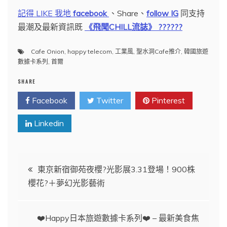
記得 LIKE 我地
facebook
、Share、
follow IG
同支持
最潮及最新資訊既
《飛聞CHILL流誌》 ????
??
Cafe Onion
,
happy telecom
,
工業風
,
聖水洞Cafe推介
,
韓國旅遊
數據卡系列
,
首爾
SHARE
Facebook
Twitter
Pinterest
Linkedin
文
東京新宿御苑夜櫻?光影展3.31登場！900株
櫻花?＋夢幻光影藝術
章
導
❤️Happy日本旅遊數據卡系列❤️ – 最新美食焦