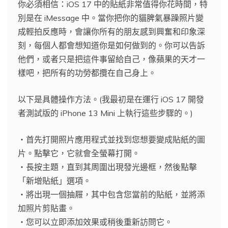
你必須相信：iOS 17 中的貼紙非常值得你花時間，特
別是在 iMessage 中。當你把你的貓脾氣暴躁照片變
成輕拍反應時，會讓你所有的朋友感到興奮和印象深
刻，每個人都會想知道你是如何做到的。你可以告訴
他們，或者只是把這件事留給自己，像蘋果的天才一
樣吧，把所有的功勞都攬在自己身上。
以下是具體操作方法。(我最初是在運行 iOS 17 開發
者測試版的 iPhone 13 Mini 上執行這些步驟的。)
・首先打開照片應用程式並找到您想要變成貼紙的圖
片。點擊它，它就會全螢幕打開。
・長按主題，直到其周圍出現發光邊框，然後點擊
「新增貼紙」選項。
・將出現一個抽屜，其中包含您當前的貼紙，並將添
加照片剪貼畫。
・您可以立即添加效果或稍後重新訪問它。