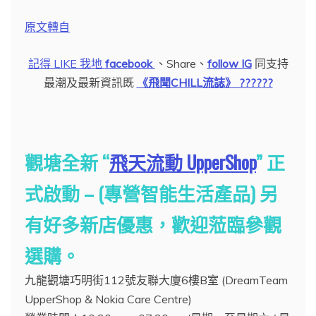
原文轉自
記得 LIKE 我地
facebook
、Share、
follow IG
同支持
最潮及最新資訊既
《飛聞CHILL流誌》 ????
??
觀塘全新 “
飛天流動 UpperShop
” 正
式啟動 – (專營智能生活產品) 另
有好多新店優惠，歡迎蒞臨參觀
選購。
九龍觀塘巧明街112號友聯大廈6樓B室 (DreamTeam
UpperShop & Nokia Care Centre)