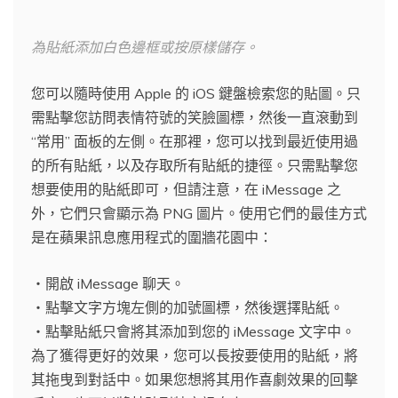
為貼紙添加白色邊框或按原樣儲存。
您可以隨時使用 Apple 的 iOS 鍵盤檢索您的貼圖。只
需點擊您訪問表情符號的笑臉圖標，然後一直滾動到
“常用” 面板的左側。在那裡，您可以找到最近使用過
的所有貼紙，以及存取所有貼紙的捷徑。只需點擊您
想要使用的貼紙即可，但請注意，在 iMessage 之
外，它們只會顯示為 PNG 圖片。使用它們的最佳方式
是在蘋果訊息應用程式的圍牆花園中：
・開啟 iMessage 聊天。
・點擊文字方塊左側的加號圖標，然後選擇貼紙。
・點擊貼紙只會將其添加到您的 iMessage 文字中。
為了獲得更好的效果，您可以長按要使用的貼紙，將
其拖曳到對話中。如果您想將其用作喜劇效果的回擊