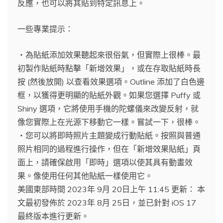
反應，也可以將其貼到特定訊息上。
一些專業提示：
・為貼紙添加效果聽起來很俗氣，但實際上很棒。最
初製作貼紙時點擊「新增效果」，或在存取貼紙時長
按 (然後放開) 以查看效果選項。Outline 添加了白色邊
框，以獲得更明顯的貼紙外觀。如果您選擇 Puffy 或
Shiny 選項，它將使用手機的陀螺儀來改變反射，就
像您實際上在光源下移動它一樣。嘗試一下，很棒。
・您可以將即時照片主題變成行動貼紙。按照與普通
照片相同的過程進行操作，但在「新增效果貼紙」頁
面上，請確保啟用「即時」選項以使其具有動畫效
果。像使用任何其他貼紙一樣使用它。
美國東部時間 2023年 9月 20日上午 11:45 更新： 本
文最初發佈於 2023年 8月 25日，並已針對 iOS 17
最終版本進行更新。