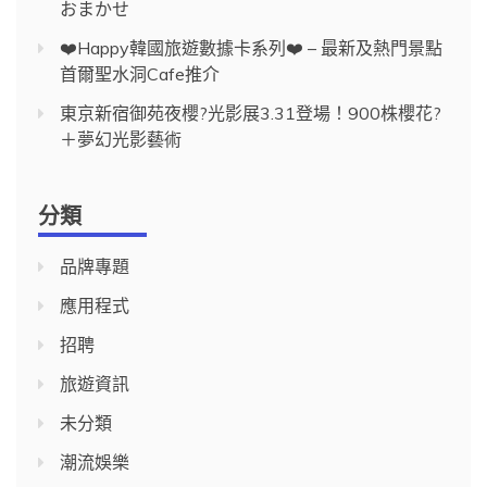
おまかせ
❤️Happy韓國旅遊數據卡系列❤️ – 最新及熱門景點
首爾聖水洞Cafe推介
東京新宿御苑夜櫻?光影展3.31登場！900株櫻花?
＋夢幻光影藝術
分類
品牌專題
應用程式
招聘
旅遊資訊
未分類
潮流娛樂