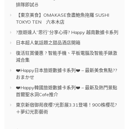
排隊即試🍜
【東京美食】OMAKASE食盡鮑魚拖羅 SUSHI
TOKYO TEN 六本木店
?旅遊達人”思行”分享心得? Happy 越南數據卡系列
日本超人氣話題之甜品酒店開箱
復活狂賞優惠 ? 智能手機、平板電腦及智能手錶激
減合集
❤️Happy日本旅遊數據卡系列❤️ – 最新美食焦點??
おまかせ
❤️Happy韓國旅遊數據卡系列❤️ – 最新及熱門景點
首爾聖水洞Cafe推介
東京新宿御苑夜櫻?光影展3.31登場！900株櫻花?
＋夢幻光影藝術