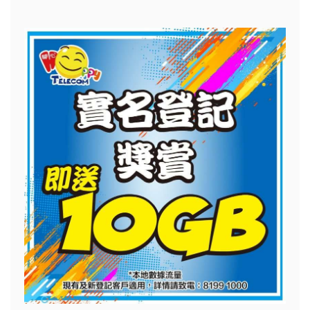
尋
關
鍵
字: