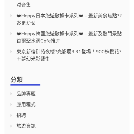
減合集
❤️Happy日本旅遊數據卡系列❤️ – 最新美食焦點??
おまかせ
❤️Happy韓國旅遊數據卡系列❤️ – 最新及熱門景點
首爾聖水洞Cafe推介
東京新宿御苑夜櫻?光影展3.31登場！900株櫻花?
＋夢幻光影藝術
分類
品牌專題
應用程式
招聘
旅遊資訊