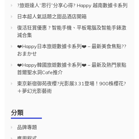
?旅遊達人”思行”分享心得? Happy 越南數據卡系列
日本超人氣話題之甜品酒店開箱
復活狂賞優惠 ? 智能手機、平板電腦及智能手錶激
減合集
❤️Happy日本旅遊數據卡系列❤️ – 最新美食焦點??
おまかせ
❤️Happy韓國旅遊數據卡系列❤️ – 最新及熱門景點
首爾聖水洞Cafe推介
東京新宿御苑夜櫻?光影展3.31登場！900株櫻花?
＋夢幻光影藝術
分類
品牌專題
應用程式