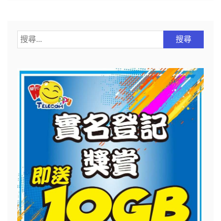
搜
尋
關
鍵
字: