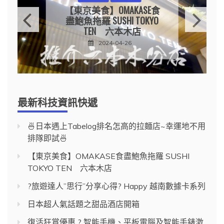
產品快訊
?旅遊達人”思行”分享心
得? HAPPY 越南數據卡系
列
2024-04-10
最新科技資訊快遞
🍜日本遇上Tabelog排名怎高的拉麵店~幸運地不用
排隊即試🍜
【東京美食】OMAKASE食盡鮑魚拖羅 SUSHI
TOKYO TEN 六本木店
?旅遊達人”思行”分享心得? Happy 越南數據卡系列
日本超人氣話題之甜品酒店開箱
復活狂賞優惠 ? 智能手機、平板電腦及智能手錶激