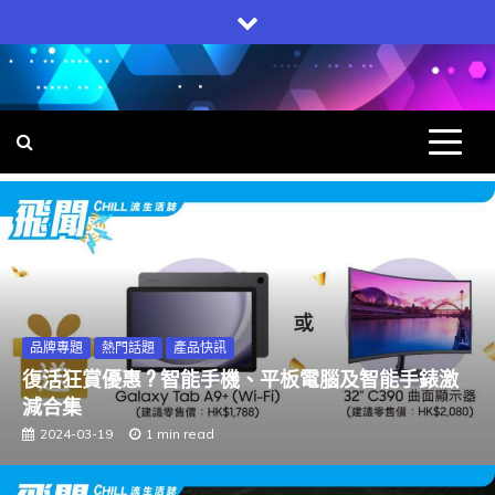
Skip
to
content
飛聞
集科技, 生活, 電子產品一身的網上雜誌
熱門話題
產品快訊
科技新資訊
Kneron 今年將推出 AI芯片
2023-08-23
1 min read