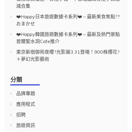
減合集
❤️Happy日本旅遊數據卡系列❤️ – 最新美食焦點??
おまかせ
❤️Happy韓國旅遊數據卡系列❤️ – 最新及熱門景點
首爾聖水洞Cafe推介
東京新宿御苑夜櫻?光影展3.31登場！900株櫻花?
＋夢幻光影藝術
分類
品牌專題
應用程式
招聘
旅遊資訊