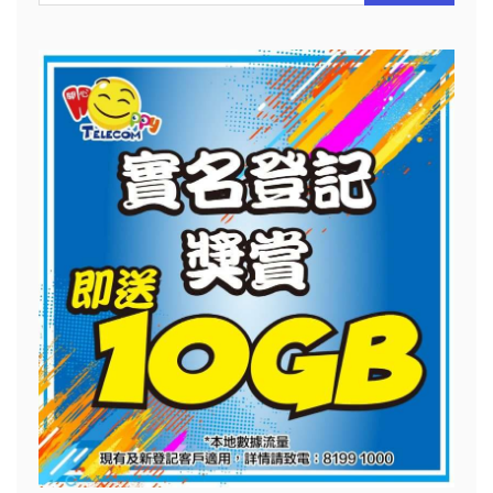
尋
關
鍵
字: