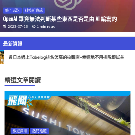
熱門話題
科技新資訊
OpenAI 畢竟無法判斷某些東西是否是由 AI 編寫的
2023-07-26
1 min read
最新資訊
🍜日本遇上Tabelog排名怎高的拉麵店~幸運地不用排隊即試🍜
精選文章閱讀
旅遊資訊
熱門話題
產品快訊